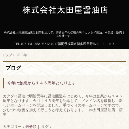
株式会社太田屋醤油店は創業明治元年、博多百年の伝統の味「カクダイ醤油」を製造・販売す
る会社です。
TEL.
092-431-0058
〒812-0017福岡県福岡市博多区美野島３－１－２７
トップ
›
2013年
ブログ
今年は創業から１４５周年となります
カクダイ醤油は明治元年に醤油醸造をはじめて、今年は創業から１４５
周年となります。今回１４５周年を記念して、ドメイン名を取得し、新
しいホームページを開設しました。手づくりのホームページですので、
少しづつ改善を加えて行こうと考えております。 ㈱太田屋醤油店 店
主
カテゴリー：
未分類
｜ タグ：