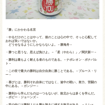
「勝」にかかわる名言
・やるだけのことはやって、後のことは心の中で、そっと心配して
おれば良いではないか。
どうせなるようにしかならないよ。－勝海舟－
・勝つと思うな、思えば負けよ。－「柔（やわら）」／関沢新一－
・勝利は最もよく耐える者のものである。－ナポレオン・ボナパル
ト－
・この世で最大の勝利は自分自身に勝ことである。－ブルース・リ
ー－
・喜びとは、勝利それ自体にではなく、途中の戦い、努力、苦闘の
中にある。－ガンジー－
・勝利から学んだものは一つもないが、敗北からは多くを学んだ。
－ボビー・ジョーンズ－
・世の中には勝利よりも勝ち誇るに値する敗北がある。－ミシェ