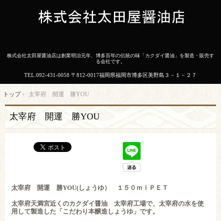
株式会社太田屋醤油店は創業明治元年、博多百年の伝統の味「カクダイ醤油」を製造・販売す
る会社です。
TEL.
092-431-0058
〒812-0017福岡県福岡市博多区美野島３－１－２７
トップ
›
太宰府 開運 勝YOU
太宰府 開運 勝YOU
太宰府 開運 勝YOU(しょうゆ） １５０ｍｌＰＥＴ
太宰府天満宮近くのカクダイ醤油 太宰府工場で、太宰府の水を使
用して製造した「こだわり本醸造しょうゆ」です。