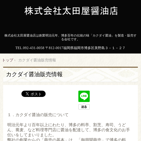
株式会社太田屋醤油店は創業明治元年、博多百年の伝統の味「カクダイ醤油」を製造・販売す
る会社です。
TEL.
092-431-0058
〒812-0017福岡県福岡市博多区美野島３－１－２７
トップ
›
カクダイ醤油販売情報
カクダイ醤油販売情報
１．カクダイ醤油の販売について
明治元年より百年以上にわたり、博多の料亭、割烹、寿司、うど
ん、蕎麦、など料理専門店に醤油を配達して、博多の食文化のお手
伝いをしてまいりました。
弊社の創業からの「商売の基本」は、「御用聞商売」で博多の料