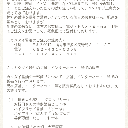
亭、割烹、寿司、うどん、蕎麦、など料理専門店に醤油を配達し
て、またご注文をいただくの繰り返しを行って、１5０年以上商売を
続けてきております。
弊社の醤油を長年ご愛顧いただいている個人のお客様へも、配達を
基本としておりますが、
配達の出来ない、遠方のお客様は、電話・ＦＡＸ・Ｅ－ｍａｉｌ等
でご注文をお受けして、宅急便にて送付しております。
（カクダイ醤油のご注文の連絡先）
住所 ： 〒812-0017 福岡市博多区美野島３－１－２７
電話 ： ０９２－４３１－００５８
ＦＡＸ ： ０９２－４７２－６７１７
２．カクダイ醤油の店舗、インターネット、等での販売
カクダイ醤油の一部商品について、店舗、インターネット、等での
販売を行っております。
現在店舗、インターネット、等と販売契約をしておりますのは、次
の通りです。
（１）博多大丸B2 「グロッサリー」
お櫛田さんの博多繁昌じょうゆ
ハイブリッド醤油 「ソーゆ」
ハイブリッドぽんず「うめぽんず」
秘伝万能 だし これ一本
（２）JA筑紫「ゆめ畑 太宰府店」