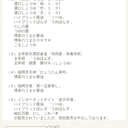
濃口しょうゆ「禄」１．０ℓ
濃口しょうゆ「竹」１．０ℓ
濃口しょうゆ「天」１．０ℓ
ハイブリッド醤油 「ソーゆ」
ハイブリッドぽんず「うめぽんず」
だしの醤
つゆの醤
博多のうまか醤油
博多のうまかスキヤキ
ごましょうゆ
（３）太宰府天満宮参道「寺田家：寿庵寺田」
太宰府 「うめぽんず」
太宰府 開運 勝YOU（しょうゆ）
（４）福岡市天神「ひょうたん寿司」
博多のうまか醤油
（５）福岡空港「第一玉家寿し」
博多のうまか醤油
（６）インターネットサイト「楽天市場」
ハイブリッド醤油 「ソーゆ」
ハイブリッドぽんず「うめぽんず」
秘伝万能 だし これ一本
が販売されていましたが、現在販売を中止しております。